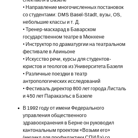
• Направление многочисленных постановок
со студентами: DMS Basel-Stadt, вузы, OS,
небольшие классы и т. Д.
• Тренер-маскарад в Баварском
государственном театре в Мюнхене
• Инструктор по драматургии на театральном
фестивале в Авиньоне
• Искусство речи, курсы для студентов-
юристов и теологов из Университета Базеля
• Различные поездки в театр
антропологических исследований
• Фестиваль директор 800 лет города Листаль
и 450 лет Паракаэльс в Базеле
В 1992 году от имени Федерального
управления общественного
здравоохранения в Берне он руководил
кантональным проектом «Возьми его»
(мюзикл для профилактики СПИДа) со