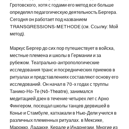
Гротовского, хотя с годами его метод все больше
определял педагогическую деятельность Бергера.
Сегодня он работает под названием
TRANSGRESSIONS-METHODE (см. Ссылку: Мой
метод).
Маркус Бергер до сих пор путешествует в войска,
местные племена и школы в Германии и за
рубежом. Театрально-антропологические
исследования транс и посреднических приемов в
ритуалах и представлениях составляют основу его
исследований. Он начал в 70-х годах с труппы
Танико-Но-Те (Nô-Theatre), занимался
медитацией дзен в течение четырех лет с Арно
Фингером, посещал школы танцев дервишей в
Конье и Стамбуле, катхакали в Нью-Дели учился в
различных племенных ритуалах. в Мексике,
Марокко, Ладакхе, Керале и Индонезии. Многие из